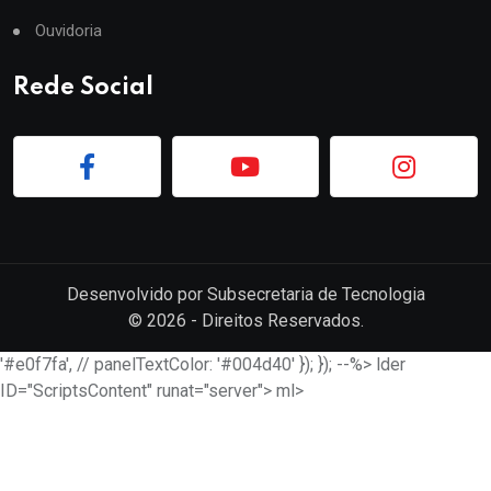
Ouvidoria
Rede Social
Desenvolvido por
Subsecretaria de Tecnologia
©
2026
- Direitos Reservados.
'#e0f7fa', // panelTextColor: '#004d40' }); }); --%> lder
ID="ScriptsContent" runat="server"> ml>