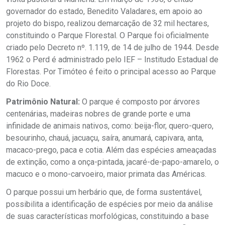
governador do estado, Benedito Valadares, em apoio ao
projeto do bispo, realizou demarcação de 32 mil hectares,
constituindo o Parque Florestal. O Parque foi oficialmente
criado pelo Decreto nº. 1.119, de 14 de julho de 1944. Desde
1962 o Perd é administrado pelo IEF – Institudo Estadual de
Florestas. Por Timóteo é feito o principal acesso ao Parque
do Rio Doce.
Patrimônio Natural:
O parque é composto por árvores
centenárias, madeiras nobres de grande porte e uma
infinidade de animais nativos, como: beija-flor, quero-quero,
besourinho, chauá, jacuaçu, saíra, anumará, capivara, anta,
macaco-prego, paca e cotia. Além das espécies ameaçadas
de extinção, como a onça-pintada, jacaré-de-papo-amarelo, o
macuco e o mono-carvoeiro, maior primata das Américas.
O parque possui um herbário que, de forma sustentável,
possibilita a identificação de espécies por meio da análise
de suas características morfológicas, constituindo a base