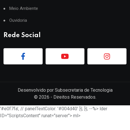
Meio Ambiente
Ouvidoria
Rede Social
Desenvolvido por
Subsecretaria de Tecnologia
©
2026
- Direitos Reservados.
'#e0f7fa', // panelTextColor: '#004d40' }); }); --%> lder
ID="ScriptsContent" runat="server"> ml>