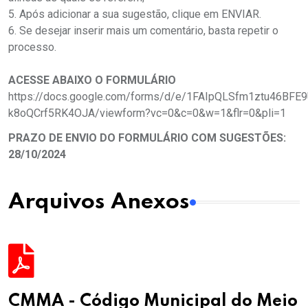
5. Após adicionar a sua sugestão, clique em ENVIAR.
6. Se desejar inserir mais um comentário, basta repetir o
processo.
ACESSE ABAIXO O FORMULÁRIO
https://docs.google.com/forms/d/e/1FAIpQLSfm1ztu46B
k8oQCrf5RK4OJA/viewform?vc=0&c=0&w=1&flr=0&pli=1
PRAZO DE ENVIO DO FORMULÁRIO COM SUGESTÕES:
28/10/2024
Arquivos Anexos
CMMA - Código Municipal do Meio