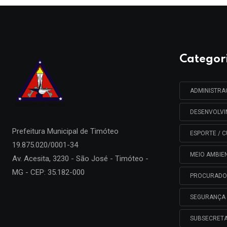
Categor
ADMINISTR
DESENVOLV
Prefeitura Municipal de
Timóteo
ESPORTE / C
19.875.020/0001-34
MEIO AMBIE
Av. Acesita, 3230 - São José - Timóteo -
MG - CEP: 35.182-000
PROCURADO
SEGURANÇA 
SUBSECRETA