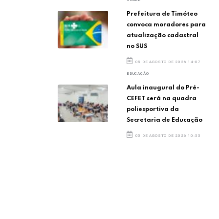
Prefeitura de Timóteo
convoca moradores para
atualização cadastral
no SUS
05 DE AGOSTO DE 2026 14:07
EDUCAÇÃO
Aula inaugural do Pré-
CEFET será na quadra
poliesportiva da
Secretaria de Educação
05 DE AGOSTO DE 2026 10:55