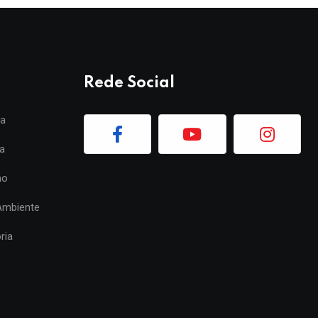
Rede Social
ia
a
mo
Ambiente
ria