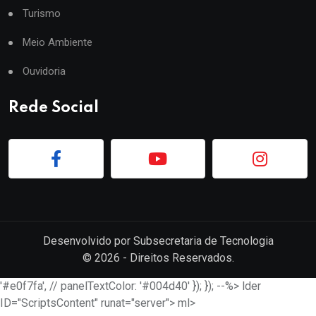
Turismo
Meio Ambiente
Ouvidoria
Rede Social
Desenvolvido por
Subsecretaria de Tecnologia
©
2026
- Direitos Reservados.
'#e0f7fa', // panelTextColor: '#004d40' }); }); --%> lder
ID="ScriptsContent" runat="server"> ml>