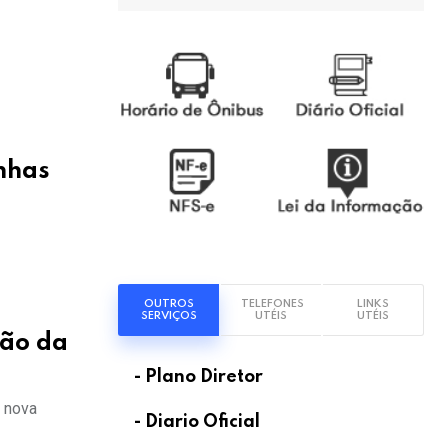
inhas
OUTROS
TELEFONES
LINKS
SERVIÇOS
UTÉIS
UTÉIS
ção da
- Plano Diretor
a nova
- Diario Oficial