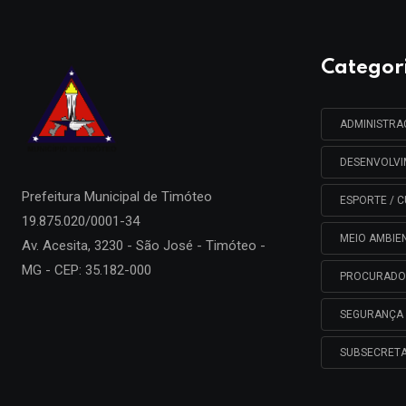
Categor
ADMINISTR
DESENVOLV
Prefeitura Municipal de
Timóteo
ESPORTE / C
19.875.020/0001-34
MEIO AMBIE
Av. Acesita, 3230 - São José - Timóteo -
MG - CEP: 35.182-000
PROCURADO
SEGURANÇA 
SUBSECRETA