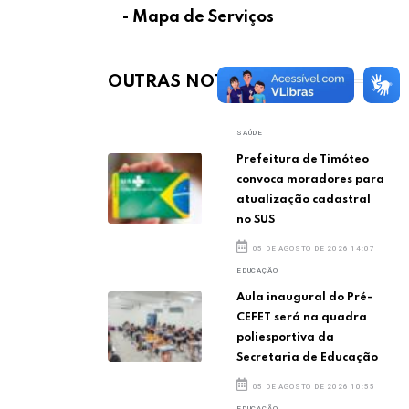
- Mapa de Serviços
OUTRAS NOTÍCIAS
SAÚDE
Prefeitura de Timóteo
convoca moradores para
atualização cadastral
no SUS
05 DE AGOSTO DE 2026 14:07
EDUCAÇÃO
Aula inaugural do Pré-
CEFET será na quadra
poliesportiva da
Secretaria de Educação
05 DE AGOSTO DE 2026 10:55
EDUCAÇÃO