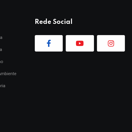
Rede Social
ia
a
mo
Ambiente
ria