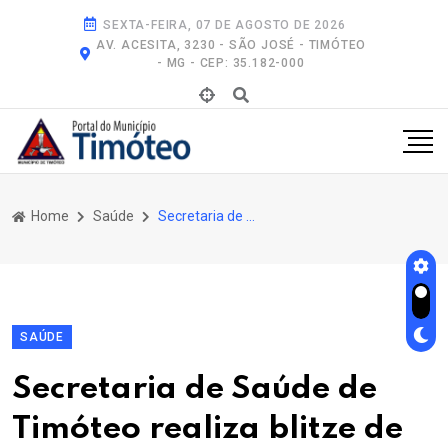
SEXTA-FEIRA, 07 DE AGOSTO DE 2026
AV. ACESITA, 3230 - SÃO JOSÉ - TIMÓTEO
- MG - CEP: 35.182-000
Home
Saúde
Secretaria de Saúde de Timóteo Realiza Blitze de Combate Às Arboviroses Nesta Sexta
SAÚDE
Secretaria de Saúde de
Timóteo realiza blitze de