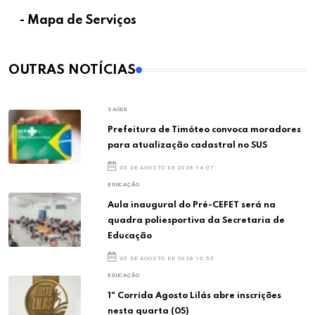
- Mapa de Serviços
OUTRAS NOTÍCIAS
SAÚDE
Prefeitura de Timóteo convoca moradores
para atualização cadastral no SUS
05 DE AGOSTO DE 2026 14:07
EDUCAÇÃO
Aula inaugural do Pré-CEFET será na
quadra poliesportiva da Secretaria de
Educação
05 DE AGOSTO DE 2026 10:55
EDUCAÇÃO
1ª Corrida Agosto Lilás abre inscrições
nesta quarta (05)