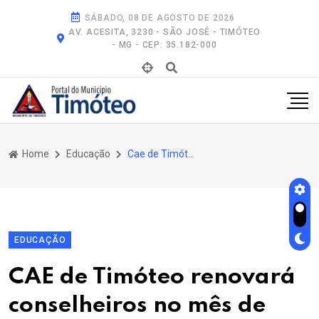
SÁBADO, 08 DE AGOSTO DE 2026
AV. ACESITA, 3230 - SÃO JOSÉ - TIMÓTEO
- MG - CEP: 35.182-000
Home
Educação
Cae de Timóteo Renovará Conselheiros No Mês de Março
EDUCAÇÃO
CAE de Timóteo renovará
conselheiros no mês de