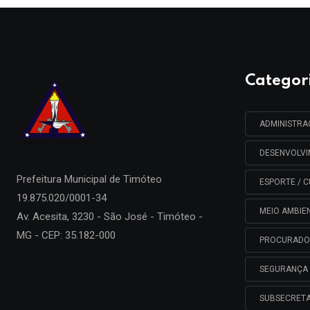
Categor
ADMINISTR
DESENVOLV
Prefeitura Municipal de
Timóteo
ESPORTE / C
19.875.020/0001-34
MEIO AMBIE
Av. Acesita, 3230 - São José - Timóteo -
MG - CEP: 35.182-000
PROCURADO
SEGURANÇA 
SUBSECRETA