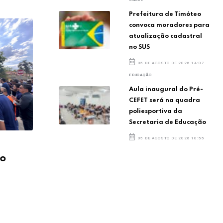
Prefeitura de Timóteo
convoca moradores para
atualização cadastral
no SUS
05 DE AGOSTO DE 2026 14:07
EDUCAÇÃO
Aula inaugural do Pré-
CEFET será na quadra
poliesportiva da
Secretaria de Educação
05 DE AGOSTO DE 2026 10:55
Novo acesso à UPA é
Nov
eo
inaugurado em Timóteo
ina