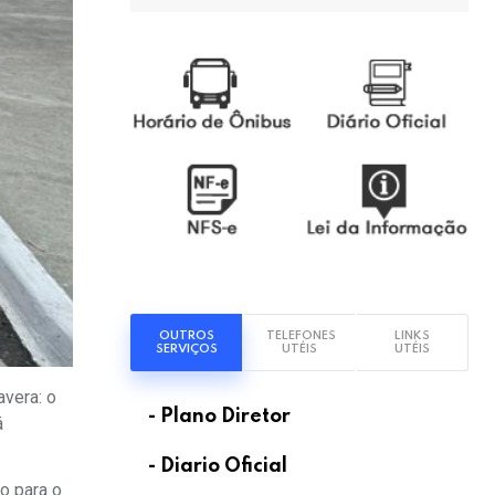
OUTROS
TELEFONES
LINKS
SERVIÇOS
UTÉIS
UTÉIS
avera: o
- Plano Diretor
á
- Diario Oficial
o para o