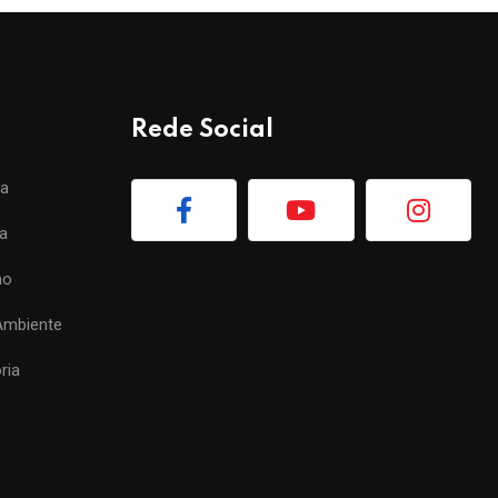
Rede Social
ia
a
mo
Ambiente
ria