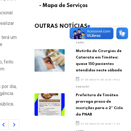
- Mapa de Serviços
cional.
ealizar
OUTRAS NOTÍCIAS
e terá um
SAÚDE
de
Mutirão de Cirurgias de
Catarata em Timóteo:
, feito
quase 150 pacientes
bem
atendidos neste sábado
07 DE AGOSTO DE 2026 18:02
por dia,
EDUCAÇÃO
gência.
Prefeitura de Timóteo
prorroga prazo de
ública.
inscrições para o 2º Ciclo
da PNAB
07 DE AGOSTO DE 2026 17:44
SAÚDE