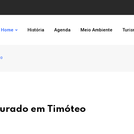
Home
História
Agenda
Meio Ambiente
Turi
eo
gurado em Timóteo