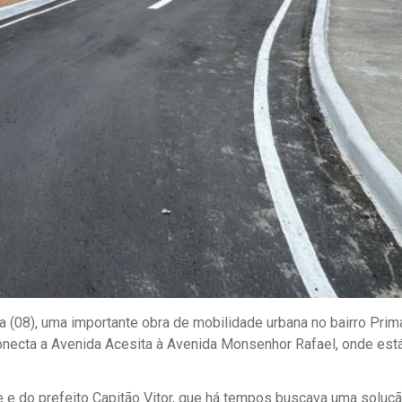
ra (08), uma importante obra de mobilidade urbana no bairro Prim
necta a Avenida Acesita à Avenida Monsenhor Rafael, onde est
e e do prefeito Capitão Vitor, que há tempos buscava uma soluçã