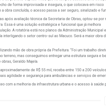
trecho de forma improvisada e insegura, o que colocava em risco
a obra concluída, o acesso passa a ser seguro, sinalizado e fun
mas após avaliação técnica da Secretaria de Obras, optou-se por r
ra. Essa é uma solução estratégica e funcional que já melhora
ulação. A rotatória está nos planos da Administração Municipal 
ída interligando o setor centro-sul ao Macuco. Será a maior obra 
izando mão de obra própria da Prefeitura. “Foi um trabalho direto
no terreno, mas conseguimos entregar uma estrutura segura e 
e obras, Geraldo Majela.
 aproximadamente de R$ 55 mil, receba entre 150 a 200 veículos 
mais agilidade e segurança para ambulâncias e serviços de emer
eo com a melhoria da infraestrutura urbana e o acesso à saúde p