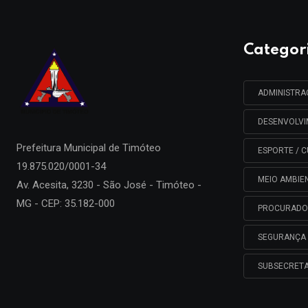
Categor
ADMINISTR
DESENVOLV
Prefeitura Municipal de
Timóteo
ESPORTE / C
19.875.020/0001-34
MEIO AMBIE
Av. Acesita, 3230 - São José - Timóteo -
MG - CEP: 35.182-000
PROCURADO
SEGURANÇA 
SUBSECRETA