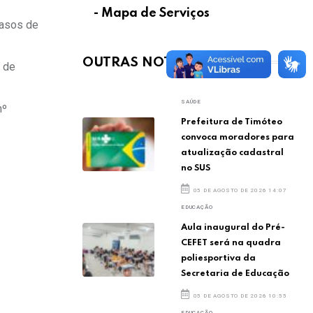
- Mapa de Serviços
casos de
OUTRAS NOTÍCIAS
s de
SAÚDE
nº
Prefeitura de Timóteo
convoca moradores para
atualização cadastral
no SUS
05 DE AGOSTO DE 2026 14:07
EDUCAÇÃO
Aula inaugural do Pré-
CEFET será na quadra
poliesportiva da
Secretaria de Educação
05 DE AGOSTO DE 2026 10:55
EDUCAÇÃO