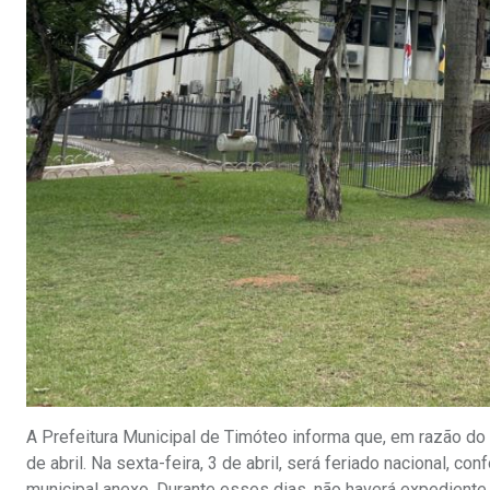
A Prefeitura Municipal de Timóteo informa que, em razão do f
de abril. Na sexta-feira, 3 de abril, será feriado nacional, 
municipal anexo. Durante esses dias, não haverá expediente 