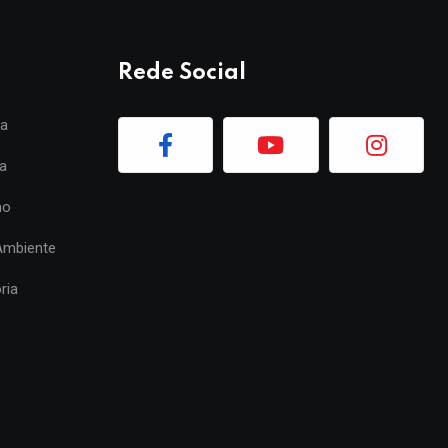
Rede Social
ia
a
mo
Ambiente
ria