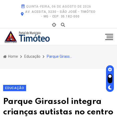
QUINTA-FEIRA, 06 DE AGOSTO DE 2026
AV. ACESITA, 3230 - SÃO JOSÉ - TIMÓTEO
- MG - CEP: 35.182-000
Home
Educação
Parque Girassol Integra Crianças Autistas No Centro Norte de Timóteo
EDUCAÇÃO
Parque Girassol integra
crianças autistas no centro