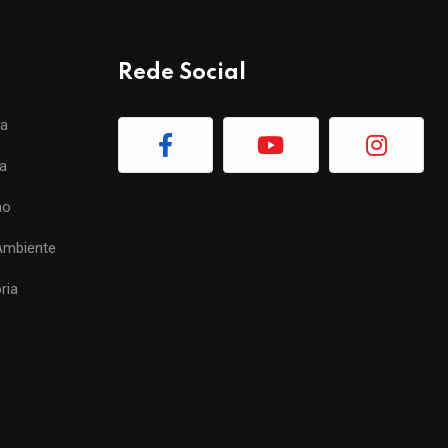
Rede Social
ia
a
mo
Ambiente
ria