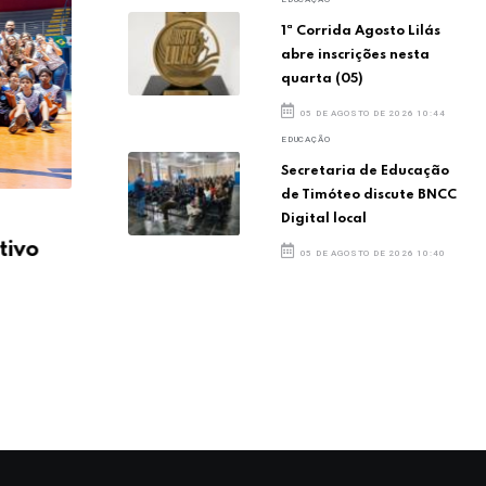
1ª Corrida Agosto Lilás
abre inscrições nesta
quarta (05)
05 DE AGOSTO DE 2026 10:44
EDUCAÇÃO
Secretaria de Educação
de Timóteo discute BNCC
Digital local
Delegação de Timóteo
Del
tivo
carrega espírito esportivo
car
05 DE AGOSTO DE 2026 10:40