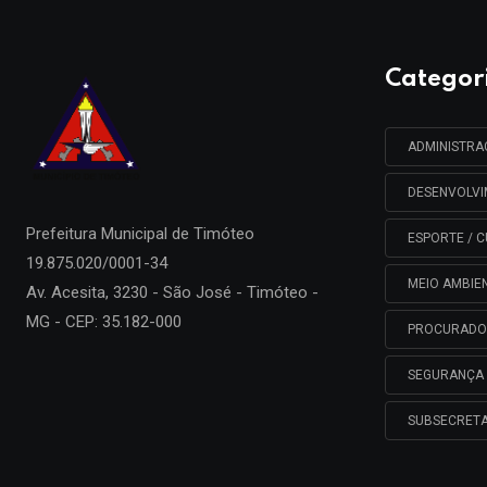
Categor
ADMINISTR
DESENVOLV
Prefeitura Municipal de
Timóteo
ESPORTE / C
19.875.020/0001-34
MEIO AMBIE
Av. Acesita, 3230 - São José - Timóteo -
MG - CEP: 35.182-000
PROCURADO
SEGURANÇA 
SUBSECRETA