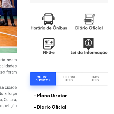
rta nesta
dalidades
óteo foram
OUTROS
TELEFONES
LINKS
.
SERVIÇOS
UTÉIS
UTÉIS
ssa cidade
do a força
- Plano Diretor
, Cultura,
ompetição
- Diario Oficial