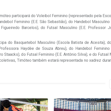
móteo participará do Voleibol Feminino (representado pela Esco
andebol Feminino (E.E. São Sebastião); do Handebol Masculino 
 Figueiredo Barcelos); do Futsal Masculino (E.E. Professor J
cipa do Basquetebol Masculino (Escola Batista de Acesita); do
 Professora Haydèe de Souza Abreu); do Handebol Feminino 
 Staacks); do Futsal Feminino (E.E. Antônio Silva); e do Futsal
coletivas, Timóteo também estará representada no xadrez duran