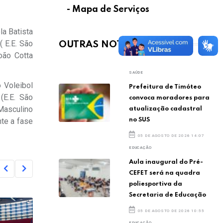
- Mapa de Serviços
la Batista
( E.E. São
OUTRAS NOTÍCIAS
oão Cotta
SAÚDE
 Voleibol
Prefeitura de Timóteo
(E.E. São
convoca moradores para
 Masculino
atualização cadastral
no SUS
te a fase
05 DE AGOSTO DE 2026 14:07
EDUCAÇÃO
Aula inaugural do Pré-
CEFET será na quadra
poliesportiva da
Secretaria de Educação
05 DE AGOSTO DE 2026 10:55
EDUCAÇÃO