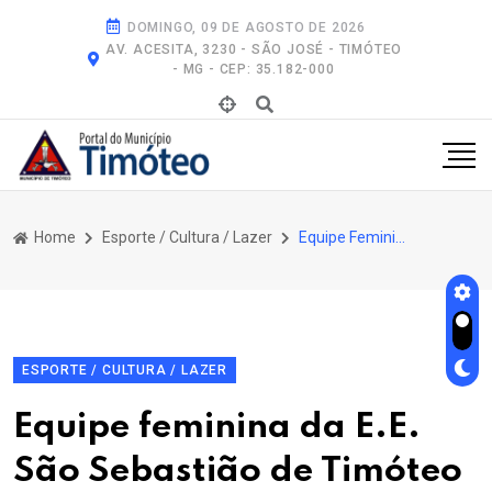
DOMINGO, 09 DE AGOSTO DE 2026
AV. ACESITA, 3230 - SÃO JOSÉ - TIMÓTEO
- MG - CEP: 35.182-000
Home
Esporte / Cultura / Lazer
Equipe Feminina da E.E. São Sebastião de Timóteo Está Na Final de Handebol do Jemg
ESPORTE / CULTURA / LAZER
Equipe feminina da E.E.
São Sebastião de Timóteo