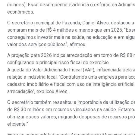
milhões). Esse desempenho evidencia o esforço da Administ
econômicos.
O secretário municipal de Fazenda, Daniel Alves, destacou 
somaram mais de R$ 4 milhões a menos que em 2025. “Esse 
conseguimos investir mais na saúde, na educação e em alg
valor dos serviços públicos”, afirmou.
A projeção para 2026 indica arrecadação em torno de R$ 88 m
configurando o principal risco fiscal do exercício.
A queda do Valor Adicionado Fiscal (VAF), influenciada pel
relação à indústria local. “Contratamos uma empresa para 
cadastro imobiliário e fiscal com uso de inteligência artific
arrecadação”, explicou Alves.
O secretário também ressaltou a importância da utilização 
de R$ 30 milhões em recursos vinculados na saúde. Estamos
otimizar esses valores, migrando despesas de recursos próp
eficiente.”
Entre as ações adotadas pela Administração Municipal para 