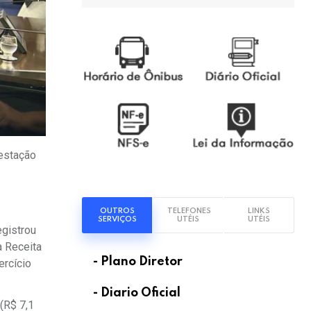
restação
OUTROS
TELEFONES
LINKS
SERVIÇOS
UTÉIS
UTÉIS
egistrou
a Receita
- Plano Diretor
ercício
- Diario Oficial
(R$ 7,1