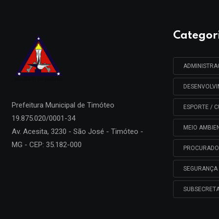
Categor
ADMINISTR
DESENVOLV
Prefeitura Municipal de
Timóteo
ESPORTE / C
19.875.020/0001-34
MEIO AMBIE
Av. Acesita, 3230 - São José - Timóteo -
MG - CEP: 35.182-000
PROCURADO
SEGURANÇA 
SUBSECRETA