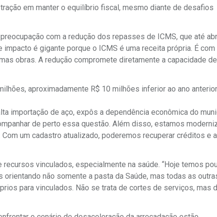
ração em manter o equilíbrio fiscal, mesmo diante de desafios
a preocupação com a redução dos repasses de ICMS, que até abr
impacto é gigante porque o ICMS é uma receita própria. É com 
umas obras. A redução compromete diretamente a capacidade de
ilhões, aproximadamente R$ 10 milhões inferior ao ano anterior
a alta importação de aço, expôs a dependência econômica do mun
acompanhar de perto essa questão. Além disso, estamos moderni
ial. Com um cadastro atualizado, poderemos recuperar créditos e a
de recursos vinculados, especialmente na saúde. “Hoje temos po
 orientando não somente a pasta da Saúde, mas todas as outra
rios para vinculados. Não se trata de cortes de serviços, mas 
enfrentar o cenário de desaceleração da arrecadação estão