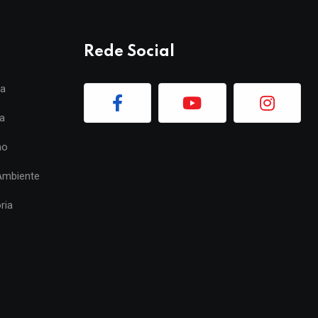
Rede Social
ia
a
mo
Ambiente
ria