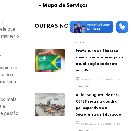
- Mapa de Serviços
il
OUTRAS NOTÍCIAS
ele que
 manter o
SAÚDE
Prefeitura de Timóteo
,
convoca moradores para
atualização cadastral
icípio em
no SUS
zando o
05 DE AGOSTO DE 2026 14:07
mpliar a
EDUCAÇÃO
Aula inaugural do Pré-
uco mais
CEFET será na quadra
s a
poliesportiva da
de gestão
Secretaria de Educação
05 DE AGOSTO DE 2026 10:55
EDUCAÇÃO