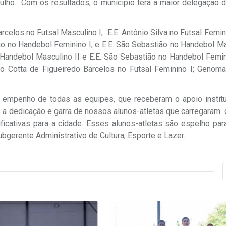
julho. Com os resultados, o município terá a maior delegação 
elos no Futsal Masculino I; E.E. Antônio Silva no Futsal Feminin
ão no Handebol Feminino I; e E.E. São Sebastião no Handebol Ma
Handebol Masculino II e E.E. São Sebastião no Handebol Femini
ão Cotta de Figueiredo Barcelos no Futsal Feminino I; Genoma
o empenho de todas as equipes, que receberam o apoio institu
s a dedicação e garra de nossos alunos-atletas que carregaram
ficativas para a cidade. Esses alunos-atletas são espelho par
bgerente Administrativo de Cultura, Esporte e Lazer.