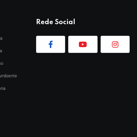
Rede Social
ia
a
mo
Ambiente
ria