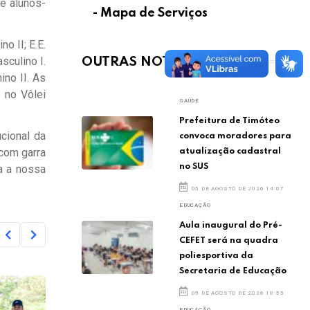
de alunos-
- Mapa de Serviços
o II; E.E.
sculino I.
OUTRAS NOTÍCIAS
no II. As
 no Vôlei
SAÚDE
Prefeitura de Timóteo
cional da
convoca moradores para
 com garra
atualização cadastral
no SUS
a a nossa
05 DE AGOSTO DE 2026 14:07
EDUCAÇÃO
Aula inaugural do Pré-
CEFET será na quadra
poliesportiva da
Secretaria de Educação
05 DE AGOSTO DE 2026 10:55
EDUCAÇÃO