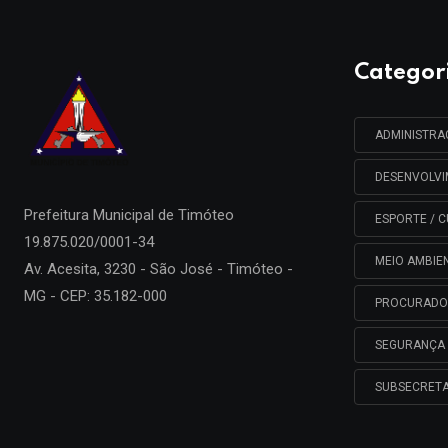
Categor
ADMINISTR
DESENVOLV
Prefeitura Municipal de
Timóteo
ESPORTE / C
19.875.020/0001-34
MEIO AMBIE
Av. Acesita, 3230 - São José - Timóteo -
MG - CEP: 35.182-000
PROCURADO
SEGURANÇA 
SUBSECRETA