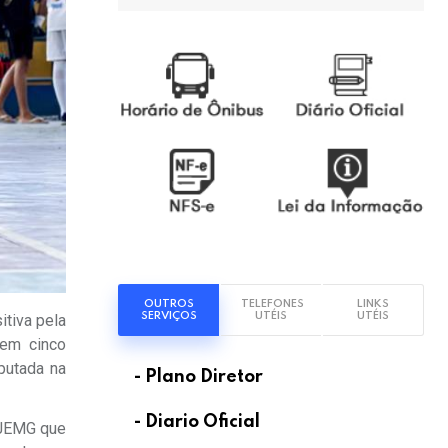
OUTROS
TELEFONES
LINKS
SERVIÇOS
UTÉIS
UTÉIS
itiva pela
 em cinco
putada na
- Plano Diretor
- Diario Oficial
 JEMG que