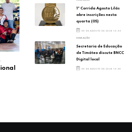
1ª Corrida Agosto Lilás
abre inscrições nesta
quarta (05)
05 DE AGOSTO DE 2026 10:44
EDUCAÇÃO
Secretaria de Educação
de Timóteo discute BNCC
Digital local
o
Escolas de Timóteo são
Esc
ional
campeãs na Microrregional
cam
05 DE AGOSTO DE 2026 10:40
do JEMG
do