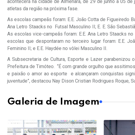
acontecerá na cidade de Almenara, de 29 de junho a 05 de 
atletas da região na próxima fase.
As escolas campeãs foram: E.E. João Cotta de Figueiredo Barc
Ana Letro Staacks no Futsal Masculino II; E. E. São Sebasti
As escolas vice-campeãs foram: E.E. Ana Letro Staacks no 
escolas que despontaram no terceiro lugar foram: E.E. Jo
Feminino II; e E.E. Haydée no vôlei Masculino II.
A Subsecretaria de Cultura, Esporte e Lazer parabenizou 
Prefeitura de Timóteo. “É com grande orgulho que assitimo
e paixão o amor ao esporte e alcançaram conquistas signi
juventude”, destacou Nay Dison Cristian Rodrigues Roque, Su
Galeria de Imagem