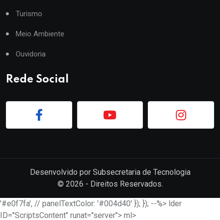
Turismo
Meio Ambiente
Ouvidoria
Rede Social
Desenvolvido por
Subsecretaria de Tecnologia
©
2026
- Direitos Reservados.
'#e0f7fa', // panelTextColor: '#004d40' }); }); --%> lder
ID="ScriptsContent" runat="server"> ml>