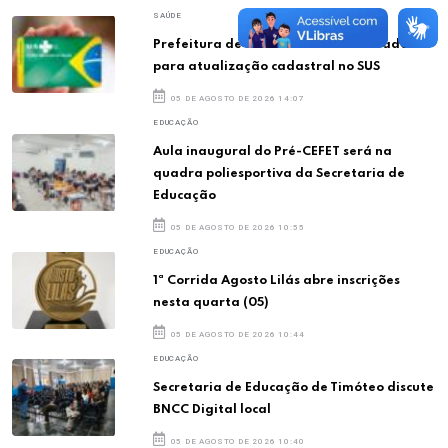
SAÚDE
Prefeitura de Timóteo convoca moradores
para atualização cadastral no SUS
05 DE AGOSTO DE 2026 14:07
EDUCAÇÃO
Aula inaugural do Pré-CEFET será na
quadra poliesportiva da Secretaria de
Educação
05 DE AGOSTO DE 2026 10:55
EDUCAÇÃO
1ª Corrida Agosto Lilás abre inscrições
nesta quarta (05)
05 DE AGOSTO DE 2026 10:44
EDUCAÇÃO
Secretaria de Educação de Timóteo discute
BNCC Digital local
05 DE AGOSTO DE 2026 10:40